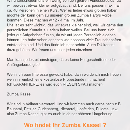
Wir unterscheiden uns ein wenig von den großen Fitnessstudios, da
wir bewusst etwas kleiner aufgebaut sind. Bei uns passen maximal
ca. 40 Personen in einen Kurs. Wer es lieber etwas größen haben
möchte der kann gern zu unseren großen Zumba Partys vorbei
kommen. Diese machen wir 2 - 4 mal im Jahr.
Uns ist es sehr wichtig, das wir etwas kleiner sind, weil wir gerne den
persönlichen Kontakt zu jedem haben wollen. Bei uns kann sich
jeder gut Aufgehoben fühlen, da wir auf jeden Persönlich eigehen
können. Ich habe schon gesehen wie soooooo viele Freundschaften
entstanden sind. Und das finde ich sehr schön. Auch DU kannst
dazu gehören. Wir freuen uns über jeden einzelnen.
Man kann jederzeit einsteigen, da es keine Fortgeschrittene oder
Anfängerkurse gibt!
Wenn ich euer Interesse geweckt habe, dann würde ich mich freuen
wenn ihr einfach eine kostenlose Probestunde mitmachen!
Ich GARANTIERE, es wird euch RIESEN SPAß machen.
Zumba Kassel
Wir sind in Vellmar vertreten! Und wir kommen auch gerne nach z.B.
Baunatal, Fritzlar, Gudensberg, Niestetal, Lohfelden, Fuldatal usw.
also Zumba Kassel gibt es auch in deiner näheren Umgebeung.
Wo findet Ihr Zumba Kassel ?